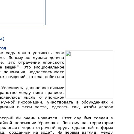
а)
год
ом саду можно услышать свою
ие. Почему же музыка должна
ее, это отражение японского
е вещей". Это эмоциональное
т понимания недолговечности
же ощущений хотела добиться
 Увлекшись дальневосточными
ранство между ними гравием.
оявилась мысль о японском
 нужной информации, участвовать в обсуждениях и
рмонии в этом месте, сделать так, чтобы уголок
оторый ей очень нравится. Этот сад был создан в
чайной церемонии Урасэнкэ. Поэтому на территории
пролегает через огромный пруд, сделанный в форме
ад, созданный на воде". На первый взгляд, между