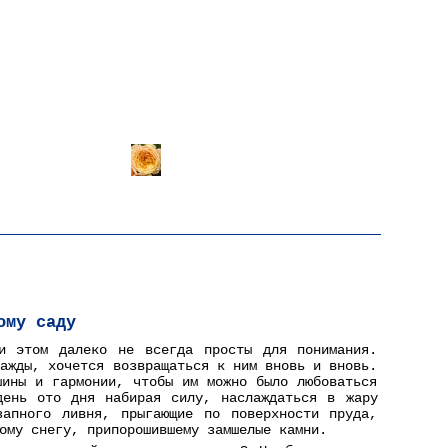
Здравствуйте, новый посетитель!
Сейчас 16.11.2024 14:08:40
Поздравляем с днем рождения
Правила регистрации и участия
FAQ - ЧАВО (часто задаваемые вопросы)
Поиск по сайту
Для желающих выслать статью
йн
ому саду
и этом далеко не всегда просты для понимания.
нажды, хочется возвращаться к ним вновь и вновь.
шины и гармонии, чтобы им можно было любоваться
день ото дня набирая силу, наслаждаться в жару
запного ливня, прыгающие по поверхности пруда,
ому снегу, припорошившему замшелые камни.