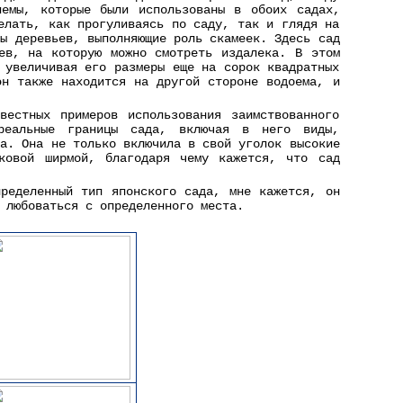
иемы, которые были использованы в обоих садах,
елать, как прогуливаясь по саду, так и глядя на
лы деревьев, выполняющие роль скамеек. Здесь сад
ев, на которую можно смотреть издалека. В этом
 увеличивая его размеры еще на сорок квадратных
эн также находится на другой стороне водоема, и
вестных примеров использования заимствованного
реальные границы сада, включая в него виды,
да. Она не только включила в свой уголок высокие
ковой ширмой, благодаря чему кажется, что сад
ределенный тип японского сада, мне кажется, он
 любоваться с определенного места.