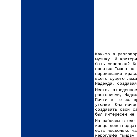
Как-то в разгово
музыку. И критери
быть минорная? К
понятия "моно-но-
переживание крас
всего сущего лежа
Надежда, создавая
Место, отведенно
растениями, Надеж
Почти в то же в
уголке. Она нача
создавать свой с
был интересен не 
На рабочем столе
конце девятнадцат
есть несколько ча
иероглифа "мидзу