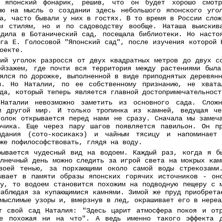
е японский фонарик, решив, что он будет хорошо смот
ию на мысль о создании здесь небольшого японского уго
а, часто бывали у них в гостях. В то время в России слож
м стилям, но и по садоводству вообще. Наташа выискив
здила в Ботанический сад, посещала библиотеки. Но насто
га Е. Голосовой "Японский сад", после изучения которой 
оекте.
кий уголок разросся от двух квадратных метров до двух с
ейзажем, где почти вся территория между растениями была
ялся по дорожке, выполненной в виде приподнятых деревян
и. Но Наталии, по ее собственному признанию, не хват
да, который теперь является главной достопримечательност
 Наталии невозможно заметить из основного сада. Сложн
м другой мир. И только тропинка из камней, ведущая ч
голок открывается перед нами не сразу. Сначала мы замеч
рчика. Еще через пару шагов появляется павильон. Он п
идания (сото-косикакэ) и чайным тясицу и напоминает
же пофилософствовать, глядя на воду.
рывается чудесный вид на водоем. Каждый раз, когда я б
олнечный день можно следить за игрой света на мокрых кам
воей тенью, за порхающими около самой воды стрекозами
ывает в памяти образы японских горячих источников - он
ку, то водоем становится похожим на подводную пещеру с 
наблюдая за купающимися камнями. Зимой же пруд приобрета
мыслимые узоры и, вмерзнув в лед, окрашивает его в нереа
т свой сад Наталия: "Здесь царит атмосфера покоя и от
не похожая ни на что". А ведь именно такого эффекта д