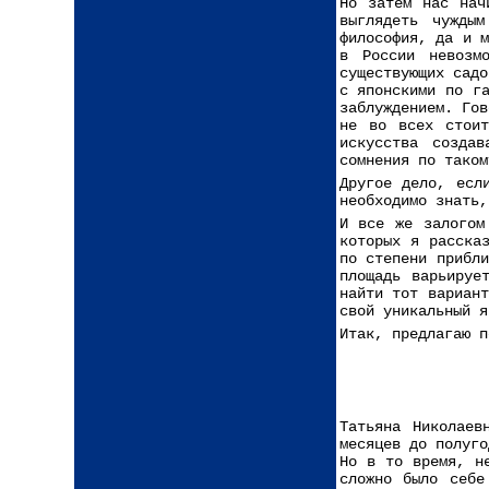
Но затем нас нач
выглядеть чужды
философия, да и 
в России невозм
существующих сад
с японскими по г
заблуждением. Го
не во всех стоит
искусства созда
сомнения по таком
Другое дело, есл
необходимо знать,
И все же залогом
которых я расска
по степени прибл
площадь варьируе
найти тот вариан
свой уникальный я
Итак, предлагаю п
Татьяна Николаев
месяцев до полуго
Но в то время, н
сложно было себе