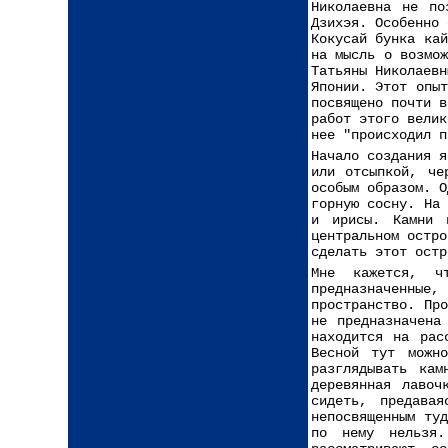
Николаевна не по
Дзихэя. Особенно 
Кокусай бунка кай
на мысль о возмож
Татьяны Николаевн
Японии. Этот опыт
посвящено почти в
работ этого велик
нее "происходил п
Начало создания я
или отсыпкой, че
особым образом. О
горную сосну. На
и ирисы. Камни 
центральном остр
сделать этот остр
Мне кажется, ч
предназначенные
пространство. Пр
не предназначена
находится на рас
Весной тут можн
разглядывать ка
деревянная лавоч
сидеть, предава
непосвященным ту
по нему нельзя.