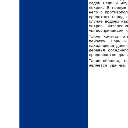
садом Нади и Ису
похожи. В первую
него с противопол
предстает перед 
случае водоем ка
метров. Интересн
мы воспринимаем к
Также хочется от
пейзажа. Горы и
находящиеся далек
деревья соседнег
продолжается даль
Таким образом, н
является удачным 