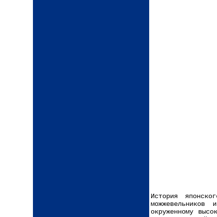
История японско
можжевельников 
окруженному высо