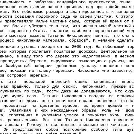
знакомилась с работами ландшафтного архитектора конца
сильное впечатление на нее произвел сад при токийском ме
кан. Его небольшие размеры и адаптированность к западно
ности создания подобного сада на своем участке. С этого
ы представляли малые частные сады, которые ей время от в
 все больше убеждал ее в том, что именно малый частный 
се творчество Огавы, является наиболее перспективной мо
ого мастера помогло Татьяне Николаевне понять, что она 
роцесс накопления материала, образов". И желание сделать
понского уголка приходится на 2000 год. На небольшой те
рез который пролегает пошаговая дорожка. Центральное м
днако, в виду того что дерево это недолговечно, в неско
 приподнятых берегах, окружающих композицию с ручьем, на
и бамбуковый заборчик добавляют уголку японского кол
ове, похожий на голову черепахи. Насколько мне известно,
ов островом черепахи.
то этот небольшой японский садик напоминает японс
, как правило, только для своих. Напоминает, прежде в
огуливаясь по саду, гости даже не догадываются, что скр
 для чужих глаз, Татьяна Николаевна создала ее исключ
стоянии от дома, его назначение вполне позволяет отне
о любоваться на цветение ирисов, во время дождей – 
мни, улавливая в них неожиданные образы. Роль же "дом
ка, спрятанная в укромном уголке и покрытая мхом. Име
ясь размышлениям. Вот как Татьяна Николаевна описыв
да заказан. Почему-то все меньше и меньше мне хочется, 
 Он представляет собой повторение особого типа аут