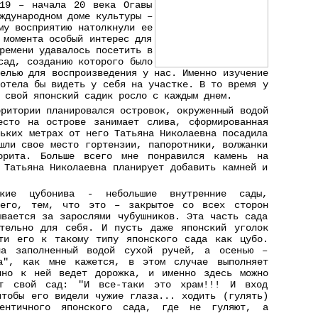
 19 – начала 20 века Огавы
ждународном доме культуры –
му восприятию натолкнули ее
 момента особый интерес для
ремени удавалось посетить в
сад, созданию которого было
делью для воспроизведения у нас. Именно изучение
хотела бы видеть у себя на участке. В то время у
 свой японский садик росло с каждым днем.
рритории планировался островок, окруженный водой
есто на острове занимает слива, сформированная
льких метрах от него Татьяна Николаевна посадила
шли свое место гортензии, папоротники, волжанки
орита. Больше всего мне понравился камень на
 Татьяна Николаевна планирует добавить камней и
кие цубонива - небольшие внутренние сады,
сего, тем, что это – закрытое со всех сторон
ывается за зарослями чубушников. Эта часть сада
ительно для себя. И пусть даже японский уголок
сти его к такому типу японского сада как цубо.
на заполненный водой сухой ручей, а осенью –
а", как мне кажется, в этом случае выполняет
нно к ней ведет дорожка, и именно здесь можно
ает свой сад: "И все-таки это храм!!! И вход
чтобы его видели чужие глаза... ходить (гулять)
ентичного японского сада, где не гуляют, а