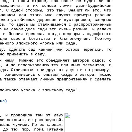
й сад в такой стране, как наша? Не будет ли он
имволичны, в их основе лежит дзэн-буддийская
т. С одной стороны, это так. Значит ли это, что
ованием для этого мне служат примеры реально
олее устойчивых деревьев и кустарников, сходных
ов, то здесь мы сталкиваемся с распространенным
о на самом деле сады эти очень разные, и далеко
 в Японии времена, когда шедевры ландшафтного
ции своего богатства и благополучия. Поэтому
енного японского уголка или сада.
ду, сделать сад камней или остров черепахи, то
но применить в саду.
к нему. Именно это объединяет авторов садов, о
е, и по использованию тех или иных элементов, и
ада. Отличаются они друг от друга и по размеру:
, ознакомившись с опытом каждого автора, можно
а также отвечает личным предпочтениям и сделать
понского уголка к японскому саду".
на)
о, и проводила там от двух
ли оставить ее равнодушной.
аевны чужими. По ее словам,
ь до тех пор, пока Татьяна