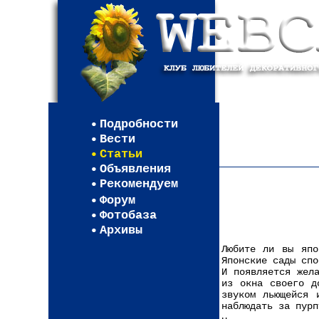
Мои настройки
Регистрация
Подробности
Карта WEBСАД в Мо
Вести
Карта WEBСАД в Ле
Статьи
Объявления
Рекомендуем
Форум
Фотобаза
Архивы
Любите ли вы япо
Японские сады спо
И появляется жел
из окна своего д
звуком льющейся 
наблюдать за пурп