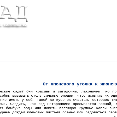
сковской области (392)
нинградской области (93)
СТАТЬИ
Цветник и садовый диза
От японского уголка к японск
нские сады? Они красивы и загадочны, лаконичны, но пр
собны вызывать столь сильные эмоции, что, испытав их од
ание иметь у себя такой же кусочек счастья, островок ти
ома. Следить, как сад неторопливо просыпается весной, 
из бамбука воды или ловить взглядом крупные капли вне
урным дождем кленовых листьев осенью или радоваться перв