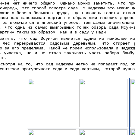
и-эн нет ничего общего. Однако можно заметить, что пр
 очередь, это способ осмотра сада. У Надежды это можно д
ожного берега большого пруда, где положены толстые ство
нами как панорамная картина в обрамлении высоких деревь
к бы включается в японский уголок, тем самым значительно
о, что одна из самых выигрышных точек обзора сада Исуи-
артину таким же образом, как и в саду у Нади.
метить, что сад Исуи-эн является одним из наиболее из
 лес перекрываются садовыми деревьями, что стирает 
о за его пределами. Такой же прием использовала и Надеж
о участка, но и не стала закрывать часть забора бамбу
ше.
есмотря на то, что сад Надежды четко не попадает под оп
синтезом прогулочного сада и сада-картины, которой нужно