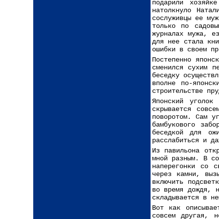
подарили хозяйк
натолкнуло Натал
сослуживцы ее муж
только по садовы
журналах мужа, е
для нее стала кни
ошибки в своем пр
Постепенно японс
сменился сухим п
беседку осуществл
вполне по-японск
строительстве пру
Японский уголок
скрывается совсе
поворотом. Сам у
бамбукового забо
беседкой для ож
расслабиться и да
Из павильона отк
мной разным. В с
наперегонки со с
через камни, выз
включить подсвет
во время дождя, 
складывается в не
Вот как описывае
совсем другая, 