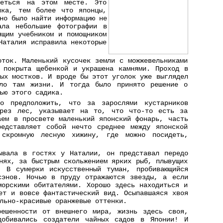
реться на этом месте. Это
лка, тем более что японцы,
но было найти информацию не
ала небольшие фотографии в
ящим учебником и помощником
Наталия исправила некоторые
оток. Маленький кусочек земли с можжевельниками
 покрыта щебенкой и украшена камнями. Проход в
ных мостков. И вроде бы этот уголок уже выглядел
ало там жизни. И тогда было принято решение о
ью этого садика.
о предположить, что за зарослями кустарников
ерез лес, указывает на то, что что-то есть за
аем в просвете маленький японский фонарь, часть
редставляет собой нечто среднее между японской
 скромную лесную хижину, где можно посидеть,
ывала в гостях у Наталии, он представал передо
нях, за быстрым скольжением ярких рыб, плывущих
. В сумерки искусственный туман, пробивающийся
сэнов. Ночью в пруду отражаются звезды, а если
морскими обитателями. Хорошо здесь находиться и
ет и вовсе фантастический вид. Осыпавшаяся хвоя
льно-красивые оранжевые оттенки.
решенности от внешнего мира, жизнь здесь своя,
обивались создатели чайных садов в Японии! И