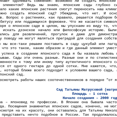
инают одолевать сомнения: возможно ли создать японски
м элементом? Ведь мы знаем, японские сады глубоко с
мало какие японские растения смогут переносить наш клима
ожно создать японский сад? Убеждена, что нет. И осн
ов. Вопрос о растениях, как правило, решается подбором б
абитусу или поддающихся формовке. Что же касается символ
воря о японском саде в целом, мы упускаем из виду то, чт
 искать дзэнское начало или философскую историю. Были
вались для развлечений, прогулок и даже для демонстра
у поводу не могут являться преградой для создания собств
и мы все-таки решаем поставить в саду цукубай или паго
 что это такое, каким образом и где данный элемент умест
 успеха в создании японского сада я бы назвала любовь 
зываю. Сады эти очень разные. Разные они и по стилистик
иженности к тому или иному типу аутентичного японского с
тся от одного гектара до одной сотки. Мне кажется, что
т, который ближе всего подходит к условиям вашего сада, 
понский сад.
осмотреть работы наших соотечественников в порядке "от я
Сад Татьяны Матрусовой (матро
Площадь – 1 сотка
Начало создания – 2000 год
на – японовед по профессии. В Японии она бывала част
да. Посещения знаменитых японских садов, конечно, не мог
есмотря на их красоту, они оставались для Татьяны Никол
 представить нечто подобное в России. Так продолжалос