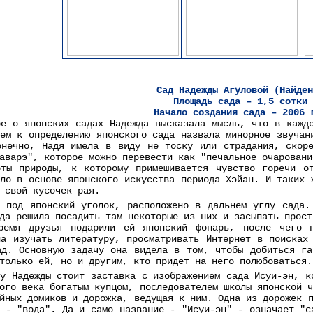
Сад Надежды Агуловой (Найден
Площадь сада – 1,5 сотки
Начало создания сада – 2006 
ре о японских садах Надежда высказала мысль, что в кажд
ем к определению японского сада назвала минорное звучан
онечно, Надя имела в виду не тоску или страдания, скор
аварэ", которое можно перевести как "печальное очаровани
оты природы, к которому примешивается чувство горечи о
ло в основе японского искусства периода Хэйан. И таких 
 свой кусочек рая.
е под японский уголок, расположено в дальнем углу сада.
да решила посадить там некоторые из них и засыпать прост
ремя друзья подарили ей японский фонарь, после чего п
ла изучать литературу, просматривать Интернет в поисках
ад. Основную задачу она видела в том, чтобы добиться га
только ей, но и другим, кто придет на него полюбоваться.
 у Надежды стоит заставка с изображением сада Исуи-эн, к
ого века богатым купцом, последователем школы японской 
йных домиков и дорожка, ведущая к ним. Одна из дорожек 
" - "вода". Да и само название - "Исуи-эн" - означает "с