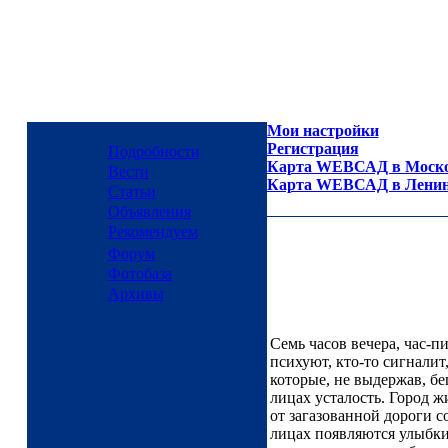
Мои настройки
Регистрация
Подробности
Карта WEBСАД в Москов
Вести
Карта WEBСАД в Ленинг
Статьи
Объявления
Рекомендуем
Форум
Фотобаза
Архивы
Семь часов вечера, час-п
психуют, кто-то сигналит
которые, не выдержав, бе
лицах усталость. Город ж
от загазованной дороги со
лицах появляются улыбки 