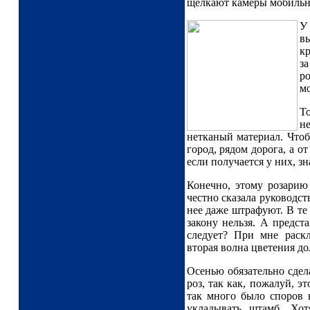
щелкают камеры мобильн
У
вы
кр
за
ро
мо
То
не
нетканый материал. Чтоб
город, рядом дорога, а о
если получается у них, зн
Конечно, этому розарию 
честно сказала руководст
нее даже штрафуют. В те 
закону нельзя. А предст
следует? При мне раск
вторая волна цветения д
Осенью обязательно сде
роз, так как, пожалуй, э
так много было споров 
укладывать штамб. Хо