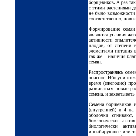
борщевиков. А раз так
с этими растениями д
не было возможности 
соответственно, новы
Формирование семян
являются условия жиз
активности опылител
плодов, от степени 
элементами питания 
так же – наличия бла
семян.
Распространяясь семе
опасное. Ибо уничтож
время (ежегодно) пр
развиваться новые ра
семена, и захватывать
Семена борщевиков и
(внутренней) и 4 на 
оболочки сгнивают,
биологически акти
биологически акти
ингибирующее или то