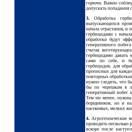
горючи. Важно соблюд
допускать попадания с
3.
Обработка гербиц
выпускающихся промы
начала отрастания, и 
гербицидами с начал
обработки будут эфф
генеративного побега
считая вегетирующих
гербицидами давать 
сами по себе, и бе
гербицидов, для обр
прописных для каждог
повторных обработках
нужно следить, что б
бы по черешкам в л
генеративный побег и
Тем ни менее, нужны 
борщевиков, но и н
насекомых, мелких жив
4.
Агротехнические ме
проводить несколько 
вскоре после наступ