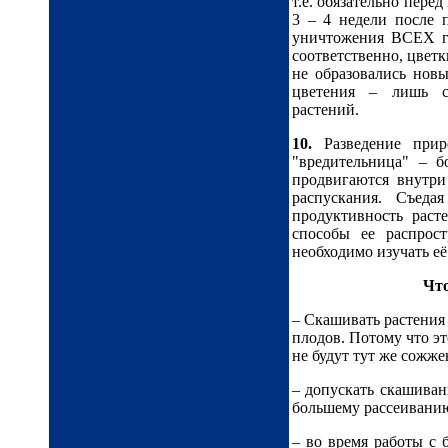
т.е. обязательно пере
3 – 4 недели после 
уничтожения ВСЕХ ге
соответственно, цветк
не образовались новы
цветения – лишь с
растений.
10.
Разведение прир
"вредительница" – б
продвигаются внутри
распускания. Съед
продуктивность раст
способы ее распрос
необходимо изучать её
Что
– Скашивать растения
плодов. Потому что эт
не будут тут же сожже
– допускать скашиван
большему рассеиванию
– во время работы с