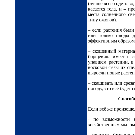
(лучше всего одеть в
касается тела, и – п
места солнечного све
типу ожогов).
– если растения был
или только плоды д
эффективным образом
– скошенный материа
борщевика имеет в с
упавшем растении, в 
восковой фазы их спе
выросли новые растен
– скашивать или среза
погоду, это всё будет
Способ
Если всё же произошел
- по возможности 
хозяйственным мылом 
- промыть (именно п