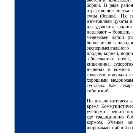
борщи. В ряде район
отрастающие листья э
супы (борщи). Их та
изготовляли цукаты и
для удаления эфирног
называют – борщень (
медвежьей лапой (п
борщевиков в народн
экспериментального
плодов, корней, водн
заболеваниях почек
кишечника, судорога
нервных и кожных з
сахарами, получали са
хорошими медоносам
суставах. Как лека
сибирский.
Но начало интереса к
время Коммунистичес
учёными – решить про
где традиционная бо
кормом. Учёные мн
широкомасштабной и 