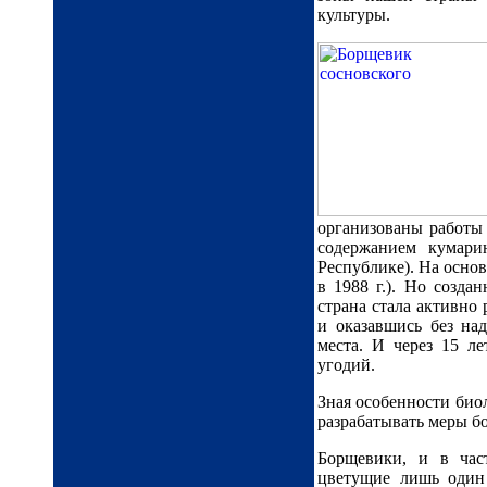
культуры.
организованы работы
содержанием кумари
Республике). На осно
в 1988 г.). Но созда
страна стала активно р
и оказавшись без над
места. И через 15 л
угодий.
Зная особенности био
разрабатывать меры б
Борщевики, и в част
цветущие лишь один 