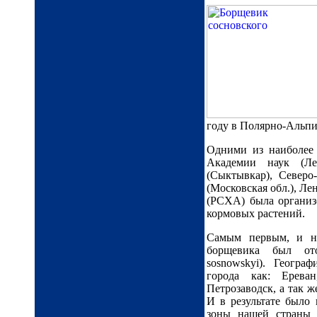
году в Полярно-Альпи
Одними из наиболее
Академии наук (Ле
(Сыктывкар), Северо
(Московская обл.), Л
(РСХА) была организ
кормовых растений.
Самым первым, и на
борщевика был ото
sosnowskyi). Геогра
города как: Ерева
Петрозаводск, а так 
И в результате было 
зоны нашей страны 