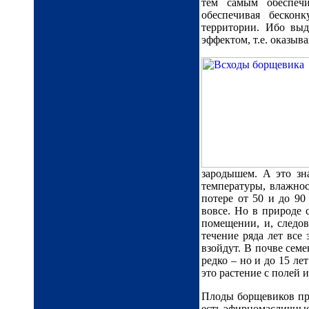
тем самым обеспечи
обеспечивая бесконк
территории. Ибо вы
эффектом, т.е. оказы
зародышем. А это зн
температуры, влажнос
потере от 50 и до 90
вовсе. Но в природе 
помещении, и, следов
течение ряда лет все
взойдут. В почве семе
редко – но и до 15 ле
это растение с полей 
Плоды борщевиков при
есть эфирномасличные 