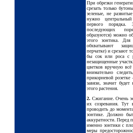
При обрезки генерати
срезать только бутон
зеленые, не развитые
нужно центральный
первого порядка. 
последующих пор
образуются) можно об
этого зонтика. Для
обхватывают защ
перчатке) и срезают 
бы сок или роса с 
незащищенные участки
цветков вручную всё
внимательно следит
прикорневой розетке 
завязи, значит будет
этого растения.
2.
Сжигание. Очень эф
их созревания. Тут
проводить до момента
зонтике. Должно бы
аккуратности. Перед 
именно зонтики с пло
меры предосторожнос