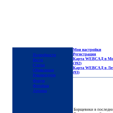
Мои настройки
Регистрация
Подробности
Карта WEBСАД в Мос
Вести
(392)
Статьи
Карта WEBСАД в Лен
Объявления
(93)
Рекомендуем
Форум
Фотобаза
Архивы
Борщевики в последни