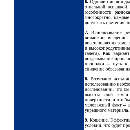
6.
Однолетние всходы 
отвальной вспашкой.
(особенности разнок
многократно, каждые
допускать цветения н
7.
Использование рем
возможно введение 
восстановления земел
и высокопродуктивные
галега). Как вариа
возделывание пропаш
прополки – путь к 
снижение образования
8.
Возможно испытани
использованию необхо
исследований, что бы
высоты слой земли 
поверхности, и что б
маловажный факт – а
укрывного материала… 
9.
Кошение. Эффектный
условии, что будет пр