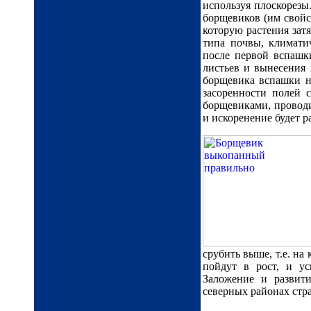
используя плоскорезы.
борщевиков (им свойс
которую растения зат
типа почвы, климати
после первой вспашк
листьев и вынесения 
борщевика вспашки ну
засоренности полей 
борщевиками, проводи
и искоренение будет ра
срубить выше, т.е. на
пойдут в рост, и у
Заложение и развити
северных районах стра