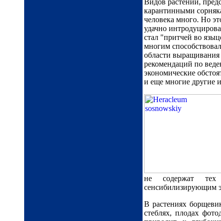
Видов растений, пред
карантинными сорняк
человека много. Но эт
удачно интродуцирован
стал "притчей во языц
многим способствовали
области выращивания 
рекомендаций по веде
экономические обстоят
и еще многие другие 
не содержат тех 
сенсибилизирующим 
В растениях борщевик
стеблях, плодах фот