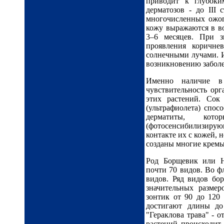
приводит к глубоки
дерматозов - до III
многочисленных ожог
кожу выражаются в в
3–6 месяцев. При з
проявления коричн
солнечными лучами. И
возникновению заболе
Именно наличие в
чувствительность орг
этих растений. Сок
(ультрафиолета) спо
дерматиты, кот
(фотосенсибилизирую
контакте их с кожей, 
созданы многие кремы 
Род Борщевик или H
почти 70 видов. Во ф
видов. Ряд видов бо
значительных размер
зонтик от 90 до 120 
достигают длины до
"Гераклова трава" - о
растений происходит 