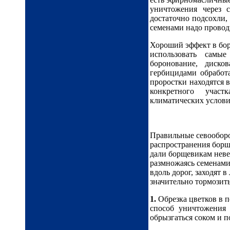
уничтожения через 
достаточно подсохли, 
семенами надо провод
Хороший эффект в бор
использовать самые
боронование, диско
гербицидами обработа
проростки находятся в
конкретного участ
климатических услови
Правильные севооборо
распространения борще
дали борщевикам неве
размножаясь семенами
вдоль дорог, заходят в
значительно тормозить
1.
Обрезка цветков в 
способ уничтожения
обрызгаться соком и п