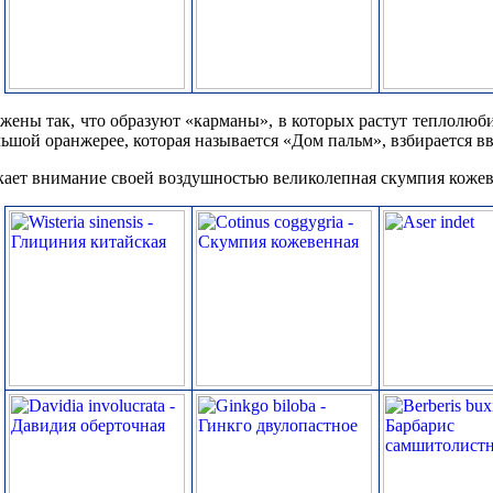
ены так, что образуют «карманы», в которых растут теплолюби
ьшой оранжерее, которая называется «Дом пальм», взбирается ввер
ает внимание своей воздушностью великолепная скумпия кожевен