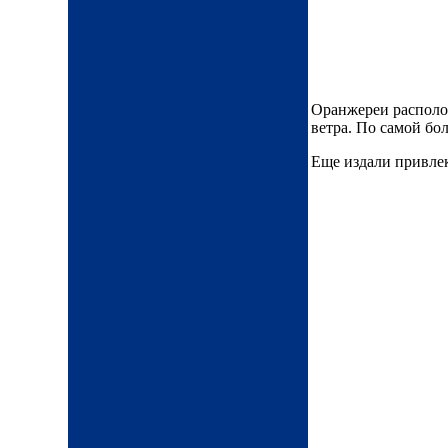
Оранжереи располож
ветра. По самой бол
Еще издали привлек