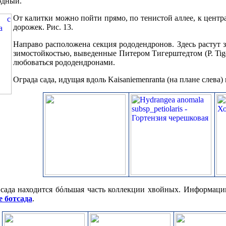
одный.
От калитки можно пойти прямо, по тенистой аллее, к цент
дорожек. Рис. 13.
Направо расположена секция рододендронов. Здесь растут
зимостойкостью, выведенные Питером Тигерштедтом (P. Tiger
любоваться рододендронами.
Ограда сада, идущая вдоль Kaisaniemenranta (на плане слева
 сада находится бόльшая часть коллекции хвойных. Информац
е ботсада
.