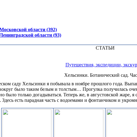
осковской области (392)
енинградской области (93)
СТАТЬИ
Путешествия, экспедиции, экску
Хельсинки. Ботанический сад. Час
ском саду Хельсинки я побывала в ноябре прошлого года. Выпав
вокруг было таким белым и толстым… Прогулка получилась очен
но было только догадываться. Теперь же, в августовской жаре, я
 Здесь есть парадная часть c водоемами и фонтанчиком и укром