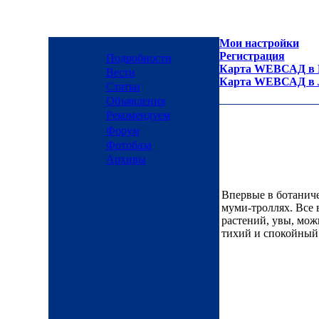
Мои настройки
Регистрация
Подробности
Карта WEBСАД в М
Вести
Карта WEBСАД в Л
Статьи
Объявления
Рекомендуем
Форум
Фотобаза
Архивы
Впервые в ботаниче
муми-троллях. Все 
растений, увы, мож
тихий и спокойный.