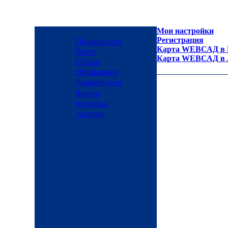
Мои настройки
Регистрация
Подробности
Карта WEBСАД в М
Вести
Карта WEBСАД в Л
Статьи
Объявления
Рекомендуем
Форум
Фотобаза
Архивы