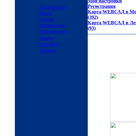
Мои настройки
Регистрация
Подробности
Карта WEBСАД в Мос
Вести
(392)
Статьи
Карта WEBСАД в Лен
Объявления
(93)
Рекомендуем
Форум
Фотобаза
Архивы