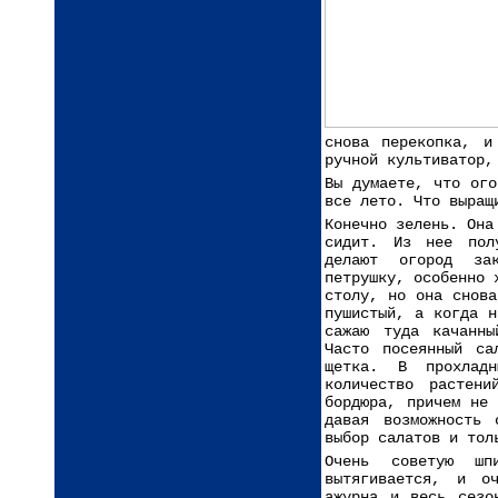
снова перекопка, и
ручной культиватор,
Вы думаете, что ого
все лето. Что выращ
Конечно зелень. Она
сидит. Из нее полу
делают огород за
петрушку, особенно 
столу, но она снова
пушистый, а когда н
сажаю туда качанны
Часто посеянный са
щетка. В прохладн
количество растен
бордюра, причем не
давая возможность 
выбор салатов и тол
Очень советую шп
вытягивается, и о
ажурна и весь сезо