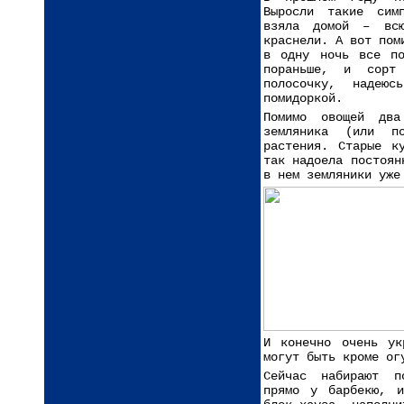
Выросли такие сим
взяла домой – вс
краснели. А вот пом
в одну ночь все по
пораньше, и сорт
полосочку, надею
помидоркой.
Помимо овощей два
земляника (или п
растения. Старые к
так надоела постоян
в нем земляники уже
И конечно очень ук
могут быть кроме ог
Сейчас набирают по
прямо у барбекю, и