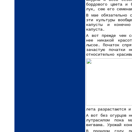
бордового цвета и 
лук, сею его семена
В мае обязательно 
эти культуры вообщ
капусты и конечно
капуста.
А вот прежде чем с
нее никакой красо
лысое. Початок спря
зачастую початки 
относительно красив
лета разрастаются и
А вот без огурцов н
лутрасилом пока м
вигвама. Урожай кон
В прошлом году по