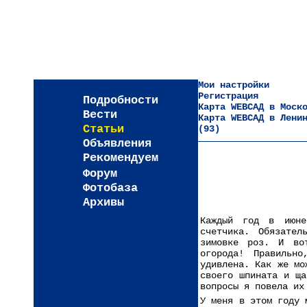
Мои настройки
Регистрация
Подробности
Карта WEBСАД в Моск
Вести
Карта WEBСАД в Лени
Статьи
(93)
Объявления
Рекомендуем
Форум
Фотобаза
Архивы
Каждый год в июне
счетчика. Обязател
зимовке роз. И во
огорода! Правильн
удивлена. Как же мо
своего шпината и ща
вопросы я повела их
У меня в этом году 