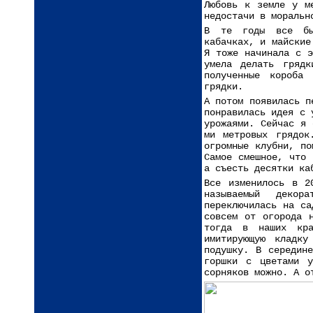
Любовь к земле у м
недостачи в моральн
В те годы все был
кабачках, и майские
Я тоже начинала с э
умела делать грядк
полученные короба
грядки.
А потом появилась п
понравилась идея с 
урожаями. Сейчас я 
ми метровых грядок
огромные клубни, по
Самое смешное, что 
а съесть десятки ка
Все изменилось в 2
называемый деко
переключилась на са
совсем от огорода 
тогда в наших кра
имитирующую кладку
подушку. В середин
горшки с цветами у
сорняков можно. А о