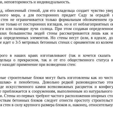
и, неповторимость и индивидуальность.
д, обнесенный стеной, для его владельца создает чувство ув
ного мира, а для посторонних придает Саду за оградой н
стен не ограничивается только формальным обозначением гр
е только от посторонних взглядов, но и от неблагоприятных 
оги или палящие лучи солнца. При этом создавая определенное
лазах большинства людей стены рассматриваются лишь как не
а определенных элементов. Но стены несут (или, в идеале, до
не идет о 3-5 метровых бетонных стенах с орнаментом из кол
рого в наших краях изготавливают (так и хочется сказать
дельца о прекрасном, так и от его общественного статуса 
е находят применение при возведении стен:
тные строительные блоки могут быть изготовлены как из чисто
 шлако- и пенобетона. Довольно редкой разновидностью это
де искусственного камня всевозможных расцветок и конфиг
ее приближается к сооружениям, выполненным из натурального
и. Стены из первых требуют частого расположения опорных сто
ствам бетонных блоков следует отнести простоту строительст
я стен в силу крупного размера блоков и, наконец, относительн