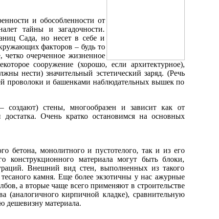
еренности и обособленности от
алет тайны и загадочности.
аниц Сада, но несет в себе и
окружающих факторов – будь то
, четко очерченное жизненное
которое сооружение (хорошо, если архитектурное),
лжны нести) значительный эстетический заряд. (Речь
ючей проволоки и башенками наблюдательных вышек по
 – создают) стены, многообразен и зависит как от
и достатка. Очень кратко остановимся на основных
го бетона, монолитного и пустотелого, так и из его
го конструкционного материала могут быть блоки,
ураций. Внешний вид стен, выполненных из такого
 тесаного камня. Еще более экзотичны у нас ажурные
лбов, а вторые чаще всего применяют в строительстве
ва (аналогичного кирпичной кладке), сравнительную
ую дешевизну материала.