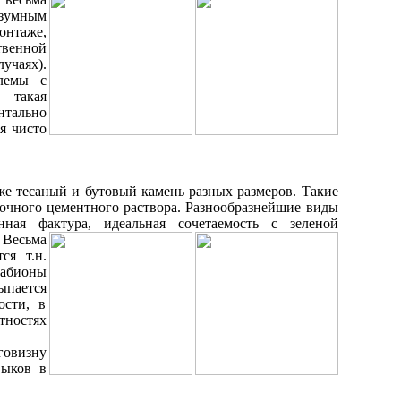
азумным
онтаже,
твенной
чаях).
лемы с
 такая
нтально
я чисто
кже тесаный и бутовый камень разных размеров. Такие
дочного цементного раствора. Разнообразнейшие виды
нная фактура, идеальная сочетаемость с зеленой
.
Весьма
ся т.н.
абионы
ыпается
ости, в
тностях
говизну
выков в