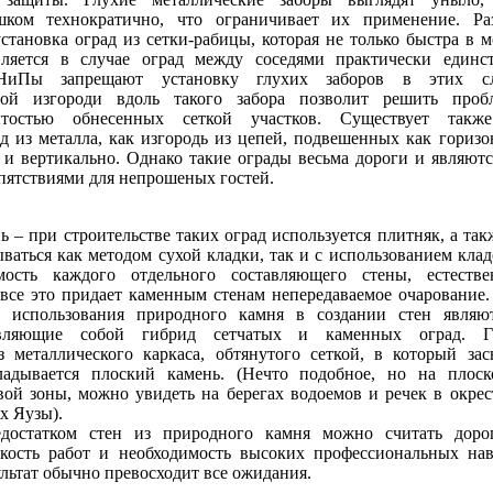
ком технократично, что ограничивает их применение. Р
становка оград из сетки-рабицы, которая не только быстра в м
вляется в случае оград между соседями практически единс
СНиПы запрещают установку глухих заборов в этих слу
ой изгороди вдоль такого забора позволит решить проб
ытостью обнесенных сеткой участков. Существует также
д из металла, как изгородь из цепей, подвешенных как горизо
 и вертикально. Однако такие ограды весьма дороги и являютс
ятствиями для непрошеных гостей.
 – при строительстве таких оград используется плитняк, а та
ваться как методом сухой кладки, так и с использованием кла
мость каждого отдельного составляющего стены, естестве
 все это придает каменным стенам непередаваемое очарование
 использования природного камня в создании стен являют
авляющие собой гибрид сетчатых и каменных оград. Г
з металлического каркаса, обтянутого сеткой, в который зас
адывается плоский камень. (Нечто подобное, но на плоск
вой зоны, можно увидеть на берегах водоемов и речек в окрес
х Яузы).
достатком стен из природного камня можно считать доро
мкость работ и необходимость высоких профессиональных на
зультат обычно превосходит все ожидания.