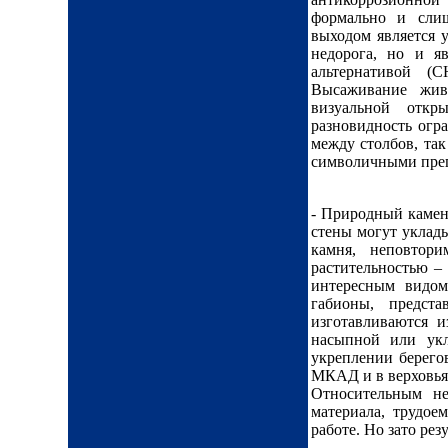
формально и слиш
выходом является у
недорога, но и я
альтернативой (
Высаживание жив
визуальной откр
разновидность огра
между столбов, так
символичными преп
- Природный камень
стены могут уклады
камня, неповтори
растительностью –
интересным видом
габионы, предст
изготавливаются и
насыпной или укл
укреплении берего
МКАД и в верховья
Относительным не
материала, трудое
работе. Но зато ре