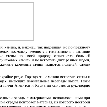
ч, камень, и, наконец, так надоевшая, но по-прежнему
енах, поскольку именно эта тема заявлена в заглавии
ные стены по своей природе отличаются большей
динаковых камней и не встретить двух разных людей,
оженные каменные стены являются, пожалуй, самым
 крайне редко. Гораздо чаще можно встретить стены и
адах, имеющих значительные перепады высот. Такие
на плечи Атлантов и Кариатид опираются рукотворно
озводимой ограды с материалами, использованными при
ной ограды повторяет материал, из которого построен
стественным, натуральным камнем оград, а дома с