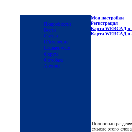
Мои настройки
Регистрация
Подробности
Карта WEBСАД в М
Вести
Карта WEBСАД в Л
Статьи
Объявления
Рекомендуем
Форум
Фотобаза
Архивы
Полностью разделяя
смысле этого слова