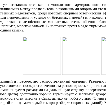
огут изготавливаются как из монолитного, армированного ст
навливаемых между предварительно вкопанными опорными столб
твенных недостатков, среди которых спорный эстетический эф
 для перемещения и установки бетонных панелей) и, наконец,
едостатков железобетонные монолитные стены обычно обл
например, морской галькой. В настоящее время в ряде фирм мо
одный камень.
сальный и повсеместно распространенный материал. Различаю
ую стоимость последнего именно эта разновидность кирпича на
компенсируется расходами на дальнейшую отделку поверхности
зного цвета) достаточно хорошо гармонирует с зелеными деко
ерхность стен уместна в Садах далеко не любого стиля. (Очень 
оторый иногда можно дыбыть при разборке старинных зданий). 