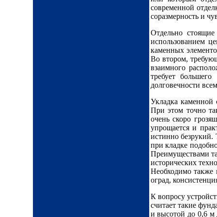
современной отделк
соразмерность и чу
Отдельно стоящие
использованием це
каменных элементо
Во втором, требующ
взаимного располо
требует большего
долговечности все
Укладка каменной 
При этом точно та
очень скоро грозя
упрощается и прак
истинно безрукий. 
при кладке подобно
Преимуществами так
исторических техно
Необходимо также 
оград, консистенци
К вопросу устройст
считает такие фунд
и высотой до 0,6 м