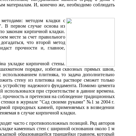
ым материалам. И, конечно же, необходимо соблюдать
 методами: методом кладки с
". В первом случае основа из
по законам кирпичной кладки.
оем месте за счет правильного
догадаться, что второй метод
даст прочности и, главное,
бна укладке кирпичной стены.
 шахматном порядке, избегая сквозных прямых швов,
с использованием плитняка, то задача дополнительно
ожить стену из плитняка на растворе сможет только
о к устройству надежного фундамента. Помимо цемента
й использовался при строительстве в давние времена.
т, прочность и претензия на соблюдение традиционных
 стенки в журнале "Сад своими руками" №1 за 2004 г.
формой природных камней, применяемых в возведении
еняемая в случае кирпичной кладки.
дходят часто с противоположных позиций. Ряд авторов
кладке каменных стен с шириной основания около 1 м
засыпкой образовавшейся траншейки гравием, который