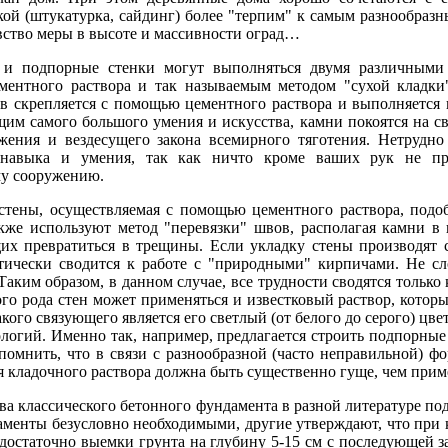
ой (штукатурка, сайдинг) более "терпим" к самым разнообразн
вство меры в высоте и массивности оград…
 и подпорные стенки могут выполняться двумя различными
ментного раствора и так называемым методом "сухой кладки
в скрепляется с помощью цементного раствора и выполняется 
им самого большого умения и искусства, камни покоятся на св
жения и вездесущего закона всемирного тяготения. Нетрудно 
 навыка и умения, так как ничто кроме ваших рук не при
му сооружению.
стены, осуществляемая с помощью цементного раствора, подо
кже используют метод "перевязки" швов, располагая камни в
щих превратиться в трещины. Если укладку стены производят 
тически сводится к работе с "природными" кирпичами. Не сл
Таким образом, в данном случае, все трудности сводятся тольк
го рода стен может применяться и известковый раствор, которы
ого связующего является его светлый (от белого до серого) цве
логий. Именно так, например, предлагается строить подпорные
помнить, что в связи с разнообразной (часто неправильной) 
я кладочного раствора должна быть существенно гуще, чем прим
ва классического бетонного фундамента в разной литературе по
аменты безусловно необходимыми, другие утверждают, что при 
 достаточно выемки грунта на глубину 5-15 см с последующей 