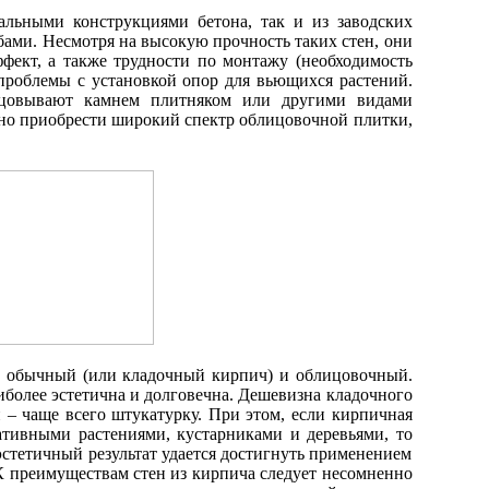
альными конструкциями бетона, так и из заводских
ами. Несмотря на высокую прочность таких стен, они
фект, а также трудности по монтажу (необходимость
 проблемы с установкой опор для вьющихся растений.
ицовывают камнем плитняком или другими видами
жно приобрести широкий спектр облицовочной плитки,
т обычный (или кладочный кирпич) и облицовочный.
иболее эстетична и долговечна. Дешевизна кладочного
 – чаще всего штукатурку. При этом, если кирпичная
ративными растениями, кустарниками и деревьями, то
эстетичный результат удается достигнуть применением
К преимуществам стен из кирпича следует несомненно