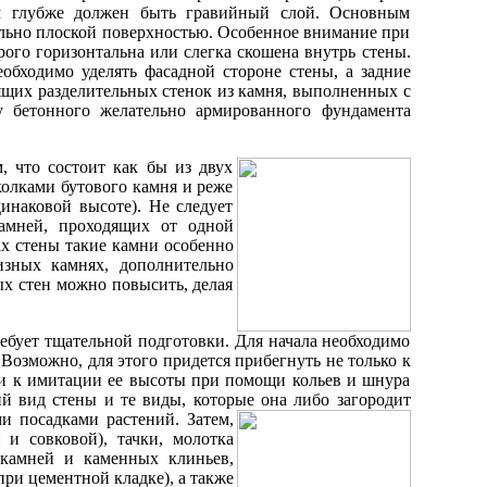
ем глубже должен быть гравийный слой. Основным
ально плоской поверхностью. Особенное внимание при
ого горизонтальна или слегка скошена внутрь стены.
обходимо уделять фасадной стороне стены, а задние
ящих разделительных стенок из камня, выполненных с
ву бетонного желательно армированного фундамента
, что состоит как бы из двух
колками бутового камня и реже
инаковой высоте). Не следует
камней, проходящих от одной
х стены такие камни особенно
изных камнях, дополнительно
х стен можно повысить, делая
ребует тщательной подготовки. Для начала необходимо
Возможно, для этого придется прибегнуть не только к
 и к имитации ее высоты при помощи кольев и шнура
й вид стены и те виды, которые она либо загородит
ми посадками растений.
Затем,
и совковой), тачки, молотка
 камней и каменных клиньев,
ри цементной кладке), а также