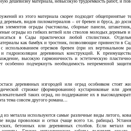
ную дешевизну материала, невысокую трудоемкость работ, и по
оружений из этого материала скорее подходит общепринятые т
д деревьев, видов пиломатериалов – от бревен и бруса, до до
ия элементов ограды (частоколы, сборные панели, штакетник
еные ограды из гибких ветвей или стволов молодых деревьев и
исаться в Сады практически любой стилистики. Отдельно
атериалы как бамбук и тростник, позволяющие привнести в Са
с использованием отрезков бревен (при их вертикальном р
 и гидроизоляции деревянных конструкций. К преимущества
хождение, высокую гармоничность и эстетическую пластично
ет особенно подчеркнуть необходимость непременной защит
остаси деревянных изгородей или оград особняком стоят ж
дической стрижке (формированию) кустарниковые или древ
влекательней таких оград, но поддержание их в высокодекорат
 эта тема совсем другого романа…
ад из металла используются самые различные виды литого, кова
ые виды проволоки и сетки (чаще всего т.н. рабицы). Устано
еских, бетонных или деревянных столбов. Если металл не
й защиты. Глухие металлические заборы выглядят уныло