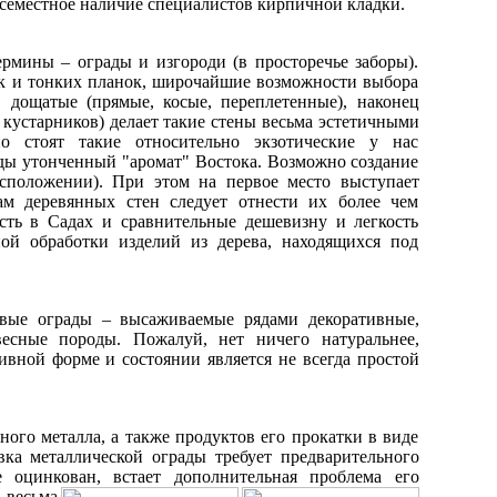
всеместное наличие специалистов кирпичной кладки.
ермины – ограды и изгороди (в просторечье заборы).
сок и тонких планок, широчайшие возможности выбора
, дощатые (прямые, косые, переплетенные), наконец
 кустарников) делает такие стены весьма эстетичными
 стоят такие относительно экзотические у нас
ды утонченный "аромат" Востока. Возможно создание
асположении). При этом на первое место выступает
м деревянных стен следует отнести их более чем
сть в Садах и сравнительные дешевизну и легкость
ной обработки изделий из дерева, находящихся под
ивые ограды – высаживаемые рядами декоративные,
есные породы. Пожалуй, нет ничего натуральнее,
ивной форме и состоянии является не всегда простой
ного металла, а также продуктов его прокатки в виде
вка металлической ограды требует предварительного
 оцинкован, встает дополнительная проблема его
,
весьма