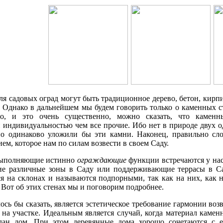
ля садовых оград могут быть традиционное дерево, бетон, кирпи
 Однако в дальнейшем мы будем говорить только о каменных ст
го, и это очень существенно, можно сказать, что камен
 индивидуальностью чем все прочие. Ибо нет в природе двух о
но одинаково уложили бы эти камни. Наконец, правильно сл
м, которое нам по силам возвести в своем Саду.
выполняющие истинно
ограждающие
функции встречаются у нас
ие различные зоны в Саду или поддерживающие террасы в С
я на склонах и называются подпорными, так как на них, как 
 Вот об этих стенах мы и поговорим подробнее.
лось бы сказать, является эстетическое требование гармонии в
 на участке. Идеальным является случай, когда материал камен
лан дом. При этом деревянные дома хорошо сочетаются с е