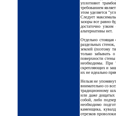
уплотняют трамбо
требованием являе
этом уделяется "уг
Следует максималь
зазоры все равно б
достаточно узким 
альтернативы нет.
Отдельно стоящая 
раздельных стенок,
землей (поэтому т
только забывать 
поверхности стены
необходимы. При 
скрепляющих и защ
их не идеально пр
Нельзя не упомянут
внимательно со все
традиционному шла
или даже дощатых 
собой, либо подче
необходимо подгот
каменщика, кувал
отрезков проволоки