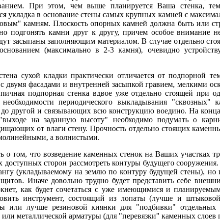
ванием. При этом, чем выше планируется Ваша стенка, т
тся укладка в основание стены самых крупных камней с максим
ловым" камням. Плоскость опорных камней должна быть или стр
но подгонять камни друг к другу, причем особое внимание не
удут засыпаны заполняющим материалом. В случае отдельно сто
основанием (максимально в 2-3 камня), очевидно устройст
стена сухой кладки практически отличается от подпорной тем
 с двумя фасадами и внутренней засыпкой гравием, мелкими ос
ипичная подпорная стенка вдвое уже отдельно стоящей при од
о необходимости периодического выкладывания "сквозных" 
 до другой и связывающих всю конструкцию воедино. На конца
"выходе на заданную высоту" необходимо подумать о карн
ищающих от влаги стену. Прочность отдельно стоящих каменны
ямолинейными, а волнистыми.
ь о том, что возведение каменных стенок на Ваших участках т
х доступных сторон рассмотреть контуры будущего сооружения. 
нгу (укладываемому на землю по контуру будущей стены), но
щитов. Иначе довольно трудно будет представить себе внешни
ркнет, как будет сочетаться с уже имеющимися и планируемы
овить инструмент, состоящий из лопаты (лучше и штыковой 
ды или лучше резиновой киянки для "подбивки" отдельных
 или металлической арматуры (для "перевязки" каменных слоев п