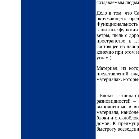
создаваемым людьм
Дело в том, что Са
окружающего брен
Функциональность 
защитные функции н
ветры, пыль с дор
пространство, в г
состоящее из набор
конечно при этом 
углам.)
Материал, из кото
представлений вла
материалах, которы
- Блоки – стандар
разновидностей –
выполненные в ви
материала, наибол
блоки и стеклоблок
домов. К преимуще
быстроту возведени