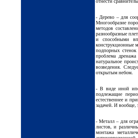
отнести сравнитель
- Дерево – для со
Многообразие поро
методов составлен
разнообразные плет
и способными вп
конструкционные м
подпорных стенок 
проблема дренажа
натуральное проис
возведения. Следу
открытым небом.
- В виде иной ип
подлежащие перио
естественнее и при
задачей. И вообще,
- Металл – для огр
листов, и различн
монтажа металлич
антикоррозионно