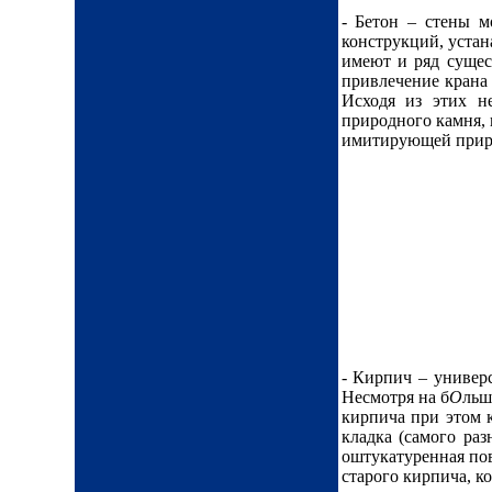
- Бетон – стены м
конструкций, уста
имеют и ряд сущес
привлечение крана
Исходя из этих н
природного камня, 
имитирующей прир
- Кирпич – универ
Несмотря на б
О
льш
кирпича при этом 
кладка (самого ра
оштукатуренная пов
старого кирпича, к