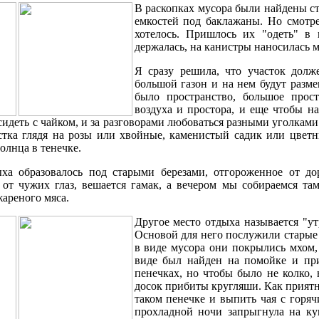
В раскопках мусора были найдены ст
емкостей под баклажаны. Но смотр
хотелось. Пришлось их "одеть" в
держалась, на канистры наносилась м
Я сразу решила, что участок долж
большой газон и на нем будут разм
было пространство, большое прост
воздуха и простора, и еще чтобы н
сидеть с чайком, и за разговорами любоваться разными уголками
стка глядя на розы или хвойные, каменистый садик или цветн
олнца в тенечке.
ха образовалось под старыми березами, отгороженное от до
 от чужих глаз, вешается гамак, а вечером мы собираемся т
ареного мяса.
Другое место отдыха называется "ут
Основой для него послужили старые
в виде мусора они покрылись мхом,
виде был найден на помойке и пр
пенечках, но чтобы было не колко,
досок прибиты кругляши. Как приятн
таком пенечке и выпить чая с горяч
прохладной ночи запрыгнула на ку