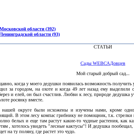
осковской области (392)
енинградской области (93)
СТАТЬИ
Сады WEBСАДовцев
Мой старый добрый сад...
 давно, когда у моего дедушки появилась возможность получить 
дил за городом, на охоте и когда 49 лет назад ему выделили о
берез и елей, он был счастлив. Любви к лесу, природе дедушка у
олоте росянку вместе.
в нашей округе были исхожены и изучены нами, кроме одн
ящий. В этом лесу компас грибнику не помощник, т.к. стрелки п
олно белых и еще там растут какие-то чудные растения, как ка
етям , хотелось увидеть "лесные кактусы"! И дедушка пообещал,
дет на ту поляну, где растет это чудо.