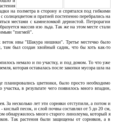
рошло и
астения
садки на полметра в сторону и спрятался под гибкими
с солнцецветом и пратией постепенно перебрались на
яться местами с камнеломкой дернистой. Петрорагии
бразуется массив изо льда. Так же на этом месте стали
имьян "пигмей".
х веток ивы "Шакура нишики". Третье местечко было
, там был создан хвойный садик, что бы хоть как-то
копилось немало и по участку, и под домом. То что уже
земля, которая оставалась после закопки мусора шла на
де планировались цветники, было просто необходимо
 участка, в результате чего появилось много впадин,
я. За несколько лет эти сорняки отступили, а потом и
- кислый песок, и слой почвы составлял от 5 до 20 см,
мом обнаружилось много старого линолеума, который я
иков. Так растения были защищены от сорняков, а в