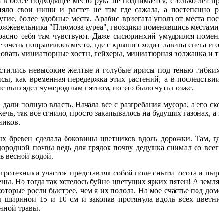
 в более подходящее место рука не поднимается, столько лет п
няло свои ниши и растет не там где сажала, а постепенно р
угие, более удобные места. Арабис вриегата уполз от места по
ожжевельника "Плюмоза ауреа", гвоздики поменявшись местами 
расно себя там чувствуют. Даже сисюринхий умудрился помен
е очень понравилось место, где с крыши сходит лавина снега и о
вовать миниатюрные хосты, гейхеры, миниатюрная волжанка и т
естились невысокие желтые и голубые ирисы под тенью гибки
сы, как временная передержка этих растений, а в последствии
е выглядел чужеродным пятном, но это было чуть позже.
е дали полную власть. Начала все с разгребания мусора, а его с
ечь, так все сгнило, просто закапывалось на будущих газонах, а 
ников.
ых бревен сделала боковины цветников вдоль дорожки. Там, г
ородной почвы ведь для грядок почву дедушка снимал со всего
ь весной водой.
гротехники участок представлял собой поле сныти, осота и пыре
ны. Но тогда так хотелось буйно цветущих ярких пятен! А земля 
которые росли быстрее, чем я их полола. На мое счастье под до
ы шириной 15 и 10 см и закопав протянула вдоль всех цветн
нной травы.