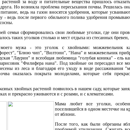
 растений за воду и питательные вещества пришлось отказат
 друга. Но возникла проблема пересыхания почвы. Решилась он
 питание, ведь на газон вносятся удобрения, которые усваива
у - ведь после первого обильного полива удобрения промывают
сосны.
оей семьи сформировались свои любимые уголки, где они про
лось таких уголков столько и мест отдыха из стесанных бревен,
моего мужа - это уголок с хвойными: можжевельник ка
 форест", "Блюю чип", "Вилтони", "Нана" и можжевельник при
дская "Лаурин" и всеобщая любимица "голубая коника" - ель ка
парисовик "Филифера нана". Под хвойные он пересадил все мо
есены из леса и благодаря его уходу в виде рассаживания "
почва оказалась покрыта молодилами, которые себя прекра
разных хвойных растений появилось в нашем саду, которые заня
лках и прекрасно уживаются и с розами, и с клематисами.
Мама любит все уголки, особе
поселившейся в одном местечке на кр
от яблони.
После того, как были обрезаны яб
проблемой утилизации.
Сжигать вс