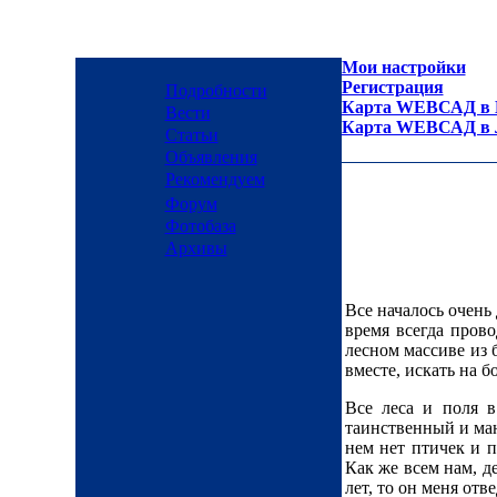
Мои настройки
Регистрация
Подробности
Карта WEBСАД в М
Вести
Карта WEBСАД в Л
Статьи
Объявления
Рекомендуем
Форум
Фотобаза
Архивы
Все началось очень
время всегда прово
лесном массиве из 
вместе, искать на б
Все леса и поля 
таинственный и ман
нем нет птичек и п
Как же всем нам, д
лет, то он меня отве