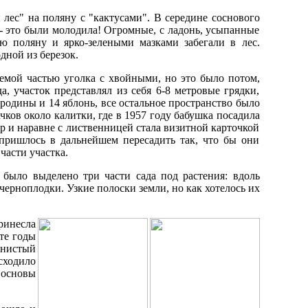
лес" на поляну с "кактусами". В середине соснового
 - это были молодила! Огромные, с ладонь, усыпанные
 поляну и ярко-зелеными мазками забегали в лес.
дной из березок.
емой частью уголка с хвойными, но это было потом,
да, участок представлял из себя 6-8 метровые грядки,
родины и 14 яблонь, все остальное пространство было
чков около калитки, где в 1957 году бабушка посадила
ор и наравне с лиственницей стала визитной карточкой
 пришлось в дальнейшем пересадить так, что бы они
части участка.
 было выделено три части сада под растения: вдоль
черноплодки. Узкие полоски земли, но как хотелось их
ринесла
 те годы
енистый
сходило
основы