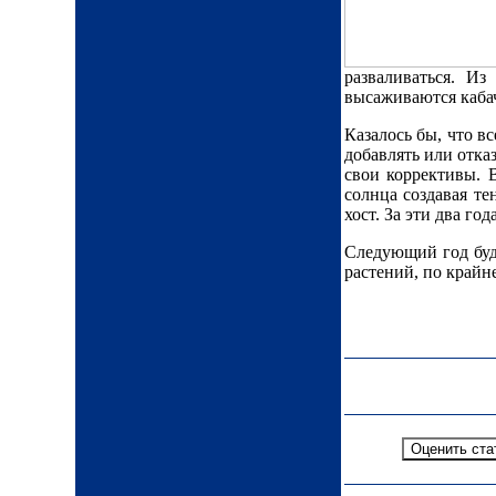
разваливаться. И
высаживаются кабач
Казалось бы, что вс
добавлять или отка
свои коррективы. 
солнца создавая те
хост. За эти два г
Следующий год буде
растений, по крайне