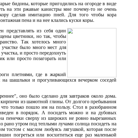
арые бидоны, которые пригодились на огороде в виде
еть на эти ржавые канистры мне почему-то не очень
 кору сделав имитацию пней. Для того чтобы кора
онтажная пена и на нее клались куски коры.
ен представлять из себя один
ещены цветники, но так, чтобы
ранство. Так хотелось много
а участке было много мест для
 участка, и просто передохнуть
ик или просто позагорать или
роги плетнями, где в жаркий
ам на шашлыки и прогуливающихся вечерком соседей
реннее", оно было сделано для завтраков около дома.
 кирпичи из шамотной глины. От долгого пребывания
 что только пошло им на пользу. Стол в разобранном
иведен в порядок. А посидеть можно и на дубовых
 на пенечки сверху из широких не ровно вырезанных
о рано утром под теплыми лучами солнца посидеть на
им тостом с маслом любуясь лягушкой, которая после
вшин погреться или восхититься еще раз маленькой