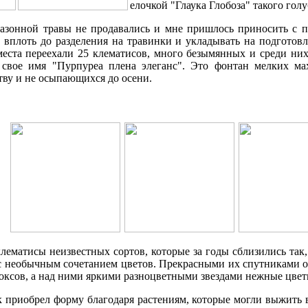
елочкой "Глаука Глобоза" такого голу
газонной травы не продавались и мне пришлось приносить с п
, вплоть до разделения на травинки и укладывать на подготов
места переехали 25 клематисов, много безымянных и среди ни
 свое имя "Пурпуреа плена элеганс". Это фонтан мелких м
ву и не осыпающихся до осени.
ематисы неизвестных сортов, которые за годы сблизились так, 
с необычным сочетанием цветов. Прекрасными их спутниками о
ксов, а над ними яркими разноцветными звездами нежные цвет
 приобрел форму благодаря растениям, которые могли выжить в