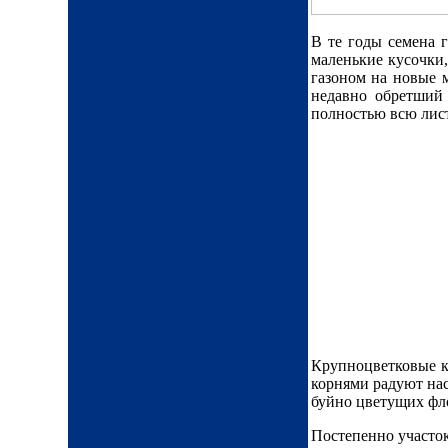
В те годы семена 
маленькие кусочки
газоном на новые 
недавно обретший
полностью всю лист
Крупноцветковые кл
корнями радуют на
буйно цветущих фло
Постепенно участок