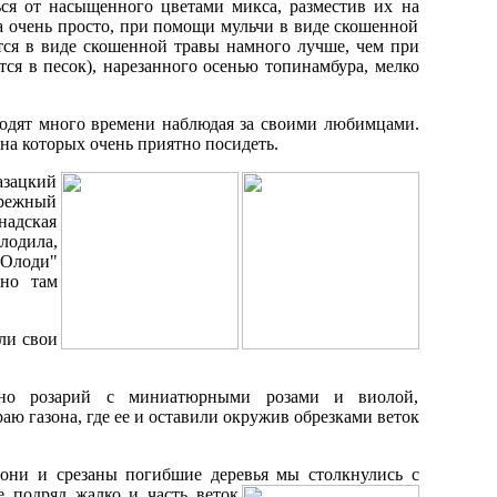
ься от насыщенного цветами микса, разместив их на
а очень просто, при помощи мульчи в виде скошенной
ются в виде скошенной травы намного лучше, чем при
ся в песок), нарезанного осенью топинамбура, мелко
водят много времени наблюдая за своими любимцами.
 на которых очень приятно посидеть.
зацкий
брежный
надская
лодила,
мОлоди"
сно там
ли свои
нно розарий с миниатюрными розами и виолой,
аю газона, где ее и оставили окружив обрезками веток
лони и срезаны погибшие деревья мы столкнулись с
е подряд жалко и часть веток