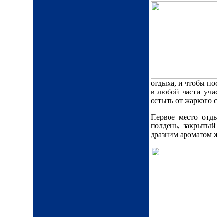
отдыха, и чтобы по
в любой части уча
остыть от жаркого с
Первое место отды
полдень, закрытый
дразним ароматом ж