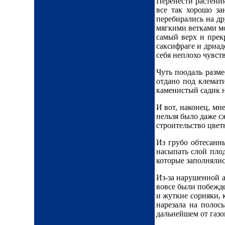
Перенести растения
все так хорошо за
перебирались на др
мягкими ветками м
самый верх и прек
саксифраге и дриад
себя неплохо чувст
Чуть поодаль разм
отдано под клемати
каменистый садик н
И вот, наконец, мн
нельзя было даже сж
строительство цвет
Из грубо обтесанн
насыпать слой плод
которые заполнялис
Из-за нарушенной а
вовсе были побежде
и жуткие сорняки, 
нарезала на полос
дальнейшем от газо