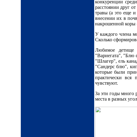
конкуренции среди
расстоянии друг от
травы (а это еще и
внесении их в почв
накрошенной коры 
У каждого члена м
Сколько сформирова
Любимое детище 
"Вариегата", "Блю
"Шлагер", ель кана
"Сандерс блю", ки
которые были прин
практически вся 
чувствуют.
За эти годы много 
места в разных уго