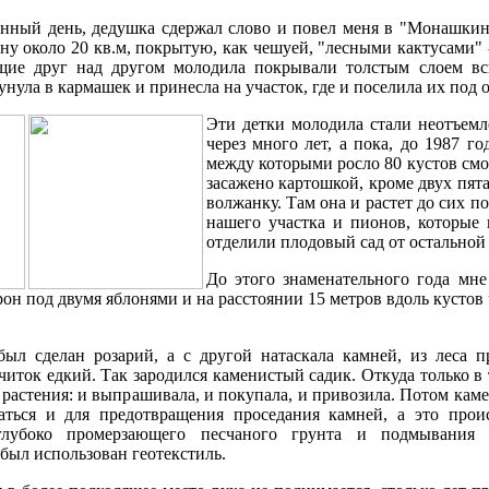
нный день, дедушка сдержал слово и повел меня в "Монашкин 
яну около 20 кв.м, покрытую, как чешуей, "лесными кактусами"
щие друг над другом молодила покрывали толстым слоем всю
унула в кармашек и принесла на участок, где и поселила их под о
Эти детки молодила стали неотъемл
через много лет, а пока, до 1987 го
между которыми росло 80 кустов смо
засажено картошкой, кроме двух пята
волжанку. Там она и растет до сих п
нашего участка и пионов, которые
отделили плодовый сад от остальной 
До этого знаменательного года мне
рон под двумя яблонями и на расстоянии 15 метров вдоль кустов 
ыл сделан розарий, а с другой натаскала камней, из леса п
очиток едкий. Так зародился каменистый садик. Откуда только в
 растения: и выпрашивала, и покупала, и привозила. Потом кам
таться и для предотвращения проседания камней, а это прои
 глубоко промерзающего песчаного грунта и подмывания 
был использован геотекстиль.