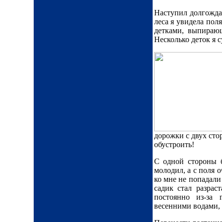
Наступил долгожда
леса я увидела пол
детками, выпираю
Несколько деток я с
дорожки с двух сто
обустроить!
С одной стороны б
молодил, а с поля 
ко мне не попадали
садик стал разрас
постоянно из-за
весенними водами, 