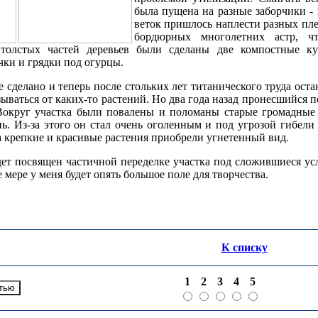
была пущена на разные заборчики - 
веток пришлось наплести разных плет
бордюрных многолетних астр, ч
з толстых частей деревьев были сделаны две компостные к
ки и грядки под огурцы.
е сделано и теперь после стольких лет титанического труда оста
зываться от каких-то растений. Но два года назад пронесшийся 
Вокруг участка были повалены и поломаны старые громадные 
нь. Из-за этого он стал очень оголенным и под угрозой гибел
ода крепкие и красивые растения приобрели угнетенный вид.
т посвящен частичной переделке участка под сложившиеся усло
 мере у меня будет опять большое поле для творчества.
К списку
1
2
3
4
5